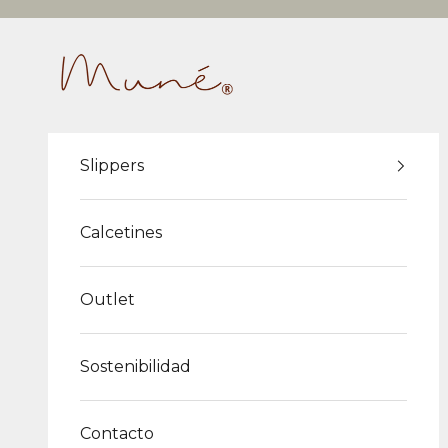
Ir al contenido
themuneshop
Slippers
Calcetines
Outlet
Sostenibilidad
Contacto