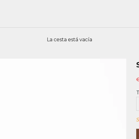
La cesta está vacía
P
T
S