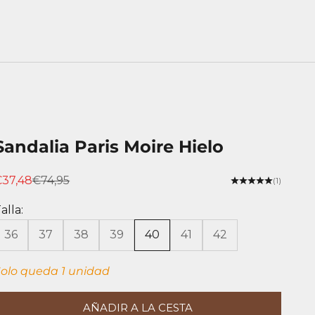
Sandalia Paris Moire Hielo
recio de oferta
Precio normal
€37,48
€74,95
(1)
alla:
36
37
38
39
40
41
42
olo queda 1 unidad
AÑADIR A LA CESTA