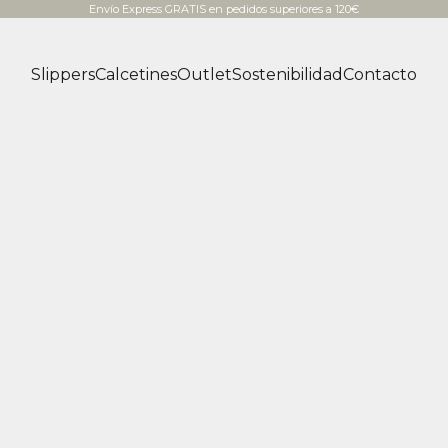
Envío Express GRATIS en pedidos superiores a 120€
Slippers
Calcetines
Outlet
Sostenibilidad
Contacto