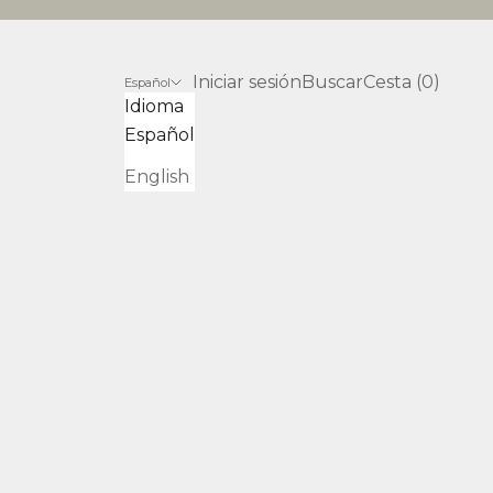
Abrir página de la cuenta
Abrir búsqueda
Abrir cesta
Iniciar sesión
Buscar
Cesta (
0
)
Español
Idioma
Español
English