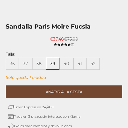
Sandalia Paris Moire Fucsia
Precio de oferta
Precio normal
€37,48
€75,00
(1)
Talla:
36
37
38
39
40
41
42
Solo queda 1 unidad
AÑADIR A LA CESTA
Envío Express en 24/48H
Paga en 3 plazos sin intereses con Klarna
15 días para cambios y devoluciones