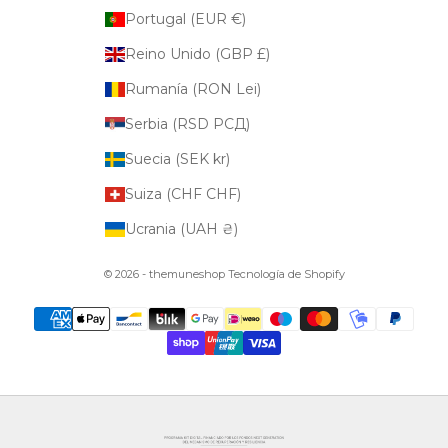
Portugal (EUR €)
Reino Unido (GBP £)
Rumanía (RON Lei)
Serbia (RSD РСД)
Suecia (SEK kr)
Suiza (CHF CHF)
Ucrania (UAH ₴)
© 2026 - themuneshop
Tecnología de Shopify